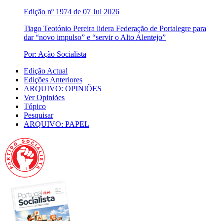
Edição nº 1974 de 07 Jul 2026
Tiago Teotónio Pereira lidera Federação de Portalegre para
dar “novo impulso” e “servir o Alto Alentejo”
Por: Ação Socialista
Edição Actual
Edições Anteriores
ARQUIVO: OPINIÕES
Ver Opiniões
Tópico
Pesquisar
ARQUIVO: PAPEL