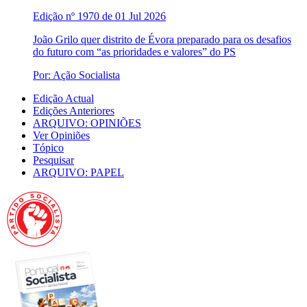
Edição nº 1970 de 01 Jul 2026
João Grilo quer distrito de Évora preparado para os desafios
do futuro com “as prioridades e valores” do PS
Por: Ação Socialista
Edição Actual
Edições Anteriores
ARQUIVO: OPINIÕES
Ver Opiniões
Tópico
Pesquisar
ARQUIVO: PAPEL