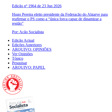
Edição nº 1964 de 23 Jun 2026
Hugo Pereira eleito presidente da Federação do Algarve para
reafirmar o PS como a “única força capaz de dinamizar a
região”
Por: Ação Socialista
Edição Actual
Edições Anteriores
ARQUIVO: OPINIÕES
Ver Opiniões
Tópico
Pesquisar
ARQUIVO: PAPEL