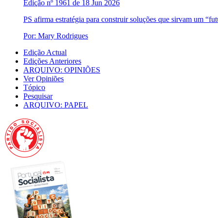
Edição nº 1961 de 18 Jun 2026
PS afirma estratégia para construir soluções que sirvam um “fu
Por: Mary Rodrigues
Edição Actual
Edições Anteriores
ARQUIVO: OPINIÕES
Ver Opiniões
Tópico
Pesquisar
ARQUIVO: PAPEL