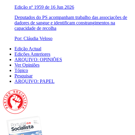
Edição nº 1959 de 16 Jun 2026
Deputados do PS acompanham trabalho das associações de
dadores de sangue e identificam constrangimentos na
capacidade de recolha
Por: Cláudia Veloso
Edição Actual
Edições Anteriores
ARQUIVO: OPINIÕES
Ver Opiniões
Tópico
Pesquisar
ARQUIVO: PAPEL