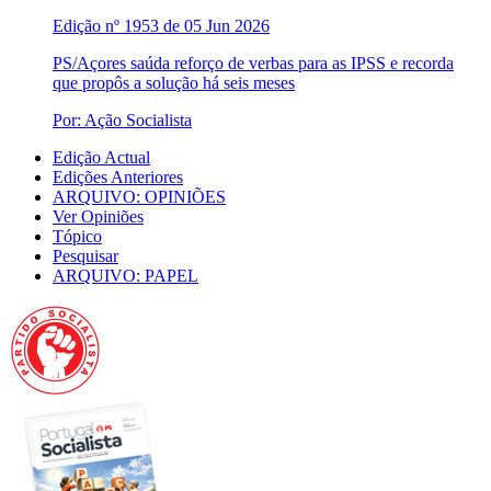
Edição nº 1953 de 05 Jun 2026
PS/Açores saúda reforço de verbas para as IPSS e recorda
que propôs a solução há seis meses
Por: Ação Socialista
Edição Actual
Edições Anteriores
ARQUIVO: OPINIÕES
Ver Opiniões
Tópico
Pesquisar
ARQUIVO: PAPEL