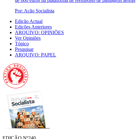
de 600 euros na plataforma de reembolso de passagens aéreas
Por: Ação Socialista
Edição Actual
Edições Anteriores
ARQUIVO: OPINIÕES
Ver Opiniões
Tópico
Pesquisar
ARQUIVO: PAPEL
EDIÇÃO Nº240