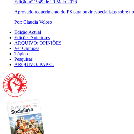
Edição nº 1949 de 29 Maio 2026
Aprovado requerimento do PS para ouvir especialistas sobre 
Por: Cláudia Veloso
Edição Actual
Edições Anteriores
ARQUIVO: OPINIÕES
Ver Opiniões
Tópico
Pesquisar
ARQUIVO: PAPEL