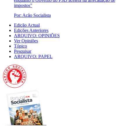
enquanto o Governo do PSD acelera na arrecadação de
impostos”
Por: Ação Socialista
Edição Actual
Edições Anteriores
ARQUIVO: OPINIÕES
Ver Opiniões
Tópico
Pesquisar
ARQUIVO: PAPEL