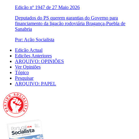
Edição nº 1947 de 27 Maio 2026
Deputados do PS querem garantias do Governo para
financiamento da ligação rodoviária Bragança-Puebla de
Sanabria
Por: Ação Socialista
Edição Actual
Edições Anteriores
ARQUIVO: OPINIÕES
Ver Opiniões
Tópico
Pesquisar
ARQUIVO: PAPEL