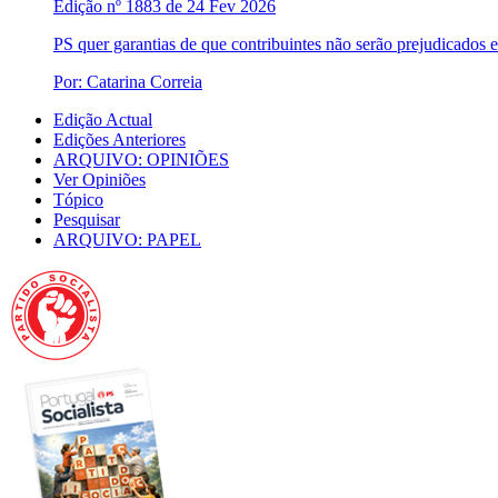
Edição nº 1883 de 24 Fev 2026
PS quer garantias de que contribuintes não serão prejudicados 
Por: Catarina Correia
Edição Actual
Edições Anteriores
ARQUIVO: OPINIÕES
Ver Opiniões
Tópico
Pesquisar
ARQUIVO: PAPEL