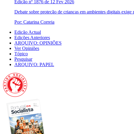
Edição nº 1876 de 12 Fev 2026
Debate sobre proteção de crianças em ambientes digitais exige r
Por: Catarina Correia
Edição Actual
Edições Anteriores
ARQUIVO: OPINIÕES
Ver Opiniões
Tópico
Pesquisar
ARQUIVO: PAPEL