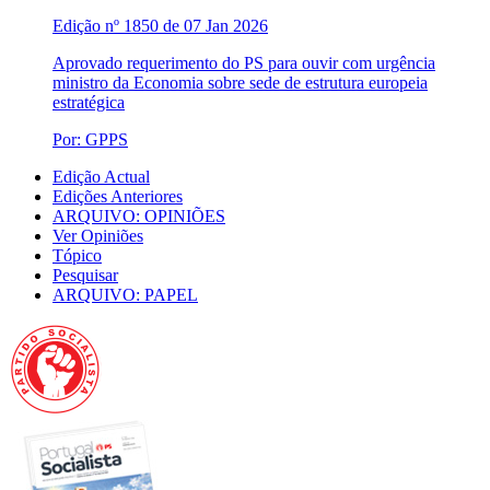
Edição nº 1850 de 07 Jan 2026
Aprovado requerimento do PS para ouvir com urgência
ministro da Economia sobre sede de estrutura europeia
estratégica
Por: GPPS
Edição Actual
Edições Anteriores
ARQUIVO: OPINIÕES
Ver Opiniões
Tópico
Pesquisar
ARQUIVO: PAPEL