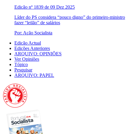
Edição nº 1839 de 09 Dez 2025
Líder do PS considera “pouco digno” do primeiro-ministro
fazer “leilão” de salários
Por: Ação Socialista
Edição Actual
Edições Anteriores
ARQUIVO: OPINIÕES
Ver Opiniões
Tópico
Pesquisar
ARQUIVO: PAPEL