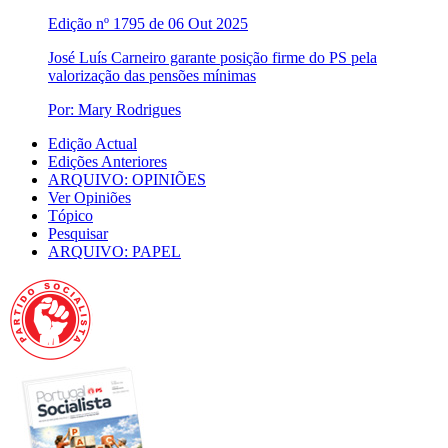
Edição nº 1795 de 06 Out 2025
José Luís Carneiro garante posição firme do PS pela
valorização das pensões mínimas
Por: Mary Rodrigues
Edição Actual
Edições Anteriores
ARQUIVO: OPINIÕES
Ver Opiniões
Tópico
Pesquisar
ARQUIVO: PAPEL