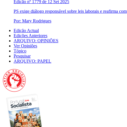
Edição nº 1779 de 12 Set 2025
PS exige diálogo responsável sobre leis laborais e reafirma co
Por: Mary Rodrigues
Edição Actual
Edições Anteriores
ARQUIVO: OPINIÕES
Ver Opiniões
Tópico
Pesquisar
ARQUIVO: PAPEL