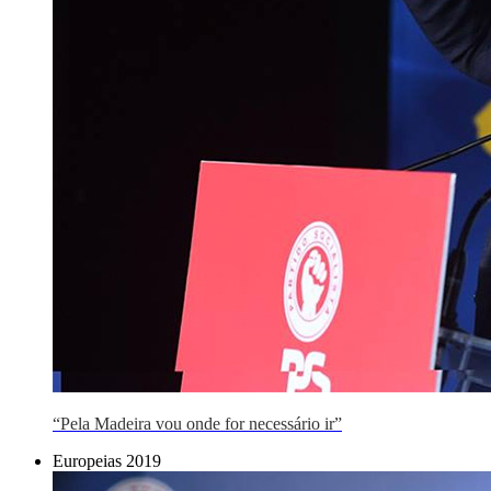
“Pela Madeira vou onde for necessário ir”
Europeias 2019