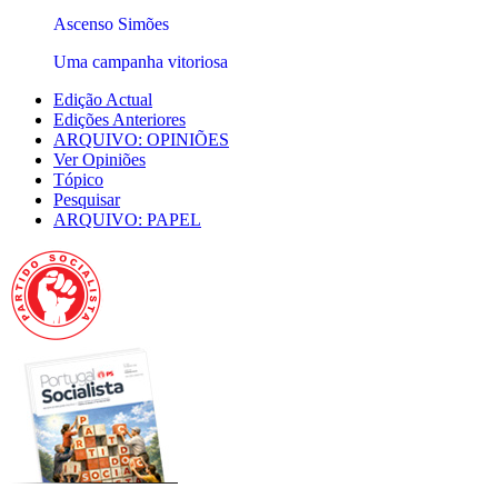
Ascenso Simões
Uma campanha vitoriosa
Edição Actual
Edições Anteriores
ARQUIVO: OPINIÕES
Ver Opiniões
Tópico
Pesquisar
ARQUIVO: PAPEL