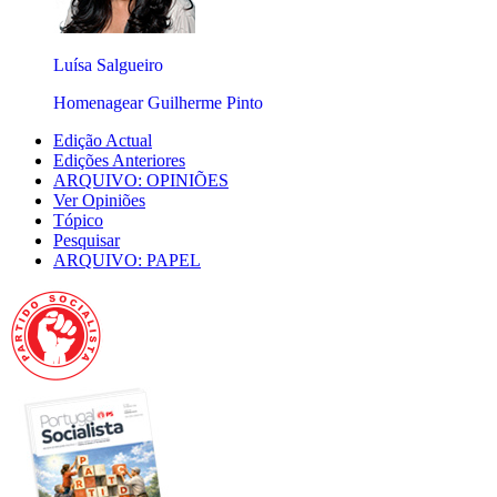
Luísa Salgueiro
Homenagear Guilherme Pinto
Edição Actual
Edições Anteriores
ARQUIVO: OPINIÕES
Ver Opiniões
Tópico
Pesquisar
ARQUIVO: PAPEL