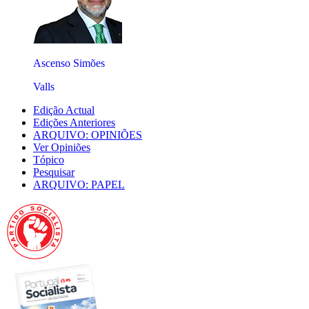
Ascenso Simões
Valls
Edição Actual
Edições Anteriores
ARQUIVO: OPINIÕES
Ver Opiniões
Tópico
Pesquisar
ARQUIVO: PAPEL