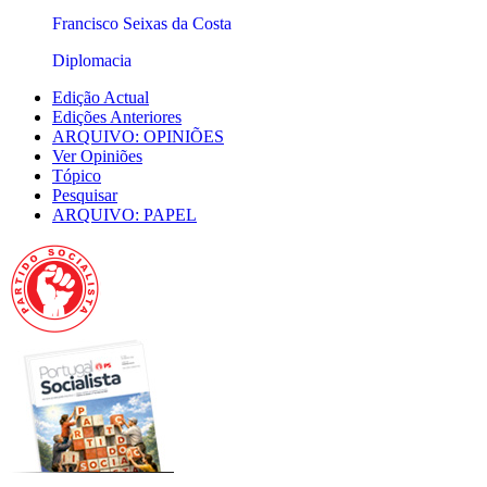
Francisco Seixas da Costa
Diplomacia
Edição Actual
Edições Anteriores
ARQUIVO: OPINIÕES
Ver Opiniões
Tópico
Pesquisar
ARQUIVO: PAPEL