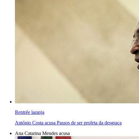
Rentrée laranja
António Costa acusa Passos de ser profeta da desgraça
Ana Catarina Mendes acusa