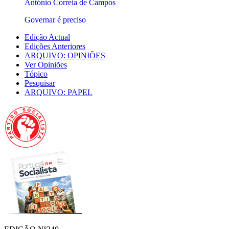
António Correia de Campos
Governar é preciso
Edição Actual
Edições Anteriores
ARQUIVO: OPINIÕES
Ver Opiniões
Tópico
Pesquisar
ARQUIVO: PAPEL