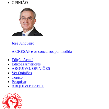
OPINIÃO
José Junqueiro
A CRESAP e os concursos por medida
Edição Actual
Edições Anteriores
ARQUIVO: OPINIÕES
Ver Opiniões
Tópico
Pesquisar
ARQUIVO: PAPEL