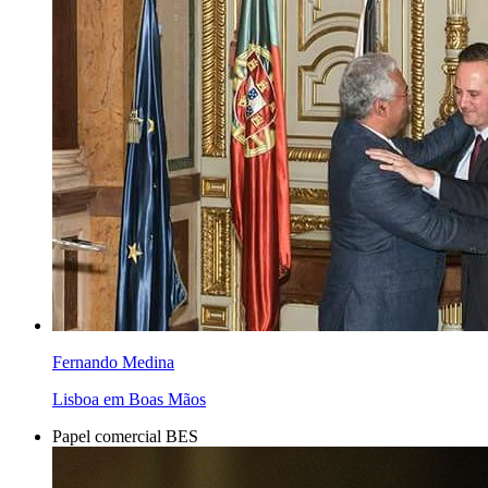
Fernando Medina
Lisboa em Boas Mãos
Papel comercial BES