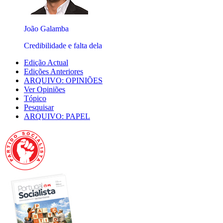
João Galamba
Credibilidade e falta dela
Edição Actual
Edições Anteriores
ARQUIVO: OPINIÕES
Ver Opiniões
Tópico
Pesquisar
ARQUIVO: PAPEL