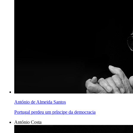
António de Almeida Santos
Portugal perdeu um príncipe da democracia
António Costa