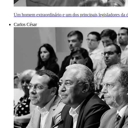
Um homem extraordinário e um dos principais legisladores da 
Carlos César