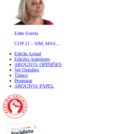
Edite Estrela
COP 21 – SIM, MAS…
Edição Actual
Edições Anteriores
ARQUIVO: OPINIÕES
Ver Opiniões
Tópico
Pesquisar
ARQUIVO: PAPEL