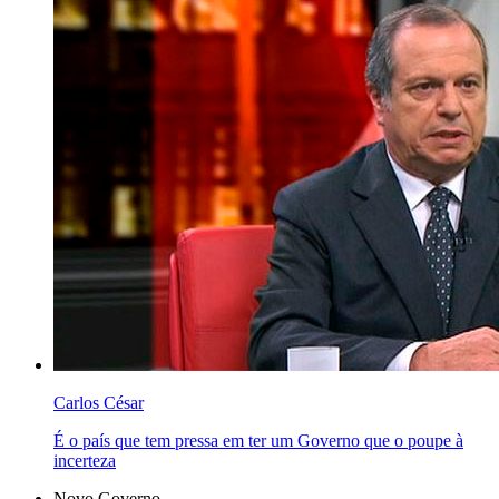
Carlos César
É o país que tem pressa em ter um Governo que o poupe à
incerteza
Novo Governo