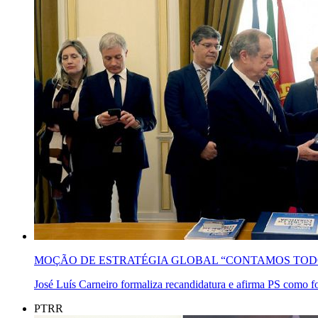
MOÇÃO DE ESTRATÉGIA GLOBAL “CONTAMOS TOD
José Luís Carneiro formaliza recandidatura e afirma PS como for
PTRR