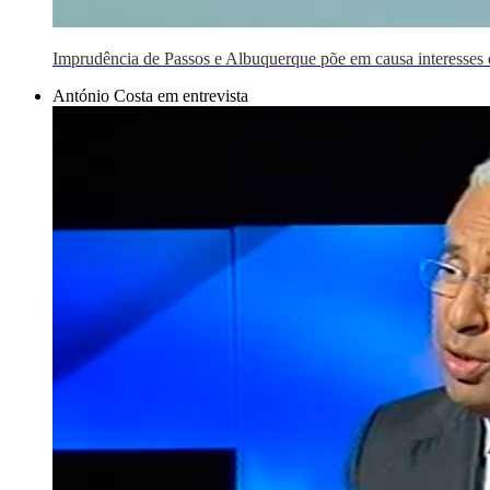
Imprudência de Passos e Albuquerque põe em causa interesses 
António Costa em entrevista