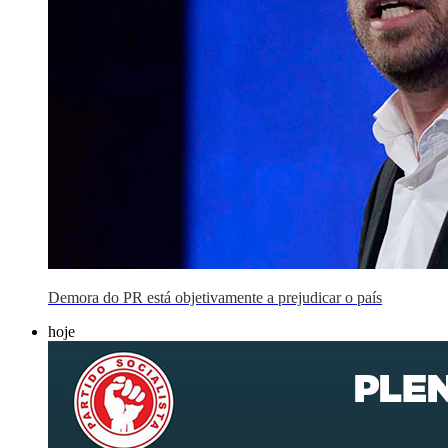
Demora do PR está objetivamente a prejudicar o país
hoje