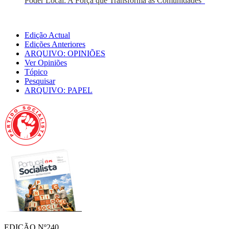
Poder Local: A Força que Transforma as Comunidades”
Edição Actual
Edições Anteriores
ARQUIVO: OPINIÕES
Ver Opiniões
Tópico
Pesquisar
ARQUIVO: PAPEL
EDIÇÃO Nº240