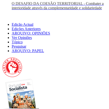
O DESAFIO DA COESÃO TERRITORIAL - Combater a
interioridade através da complementaridade e solidariedade
Edição Actual
Edições Anteriores
ARQUIVO: OPINIÕES
Ver Opiniões
Tópico
Pesquisar
ARQUIVO: PAPEL