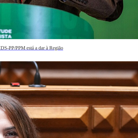
DS-PP/PPM está a dar à Região