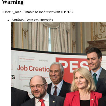
Warning
JUser: :_load: Unable to load user with ID: 973
António Costa em Bruxelas