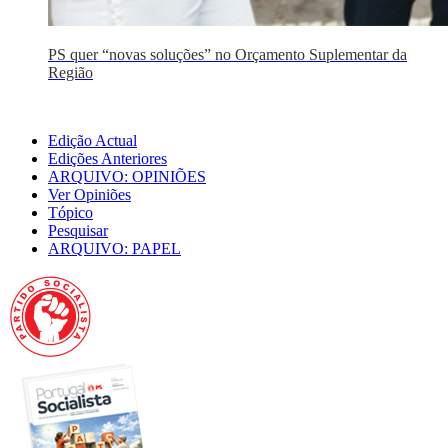
PS quer “novas soluções” no Orçamento Suplementar da
Região
Edição Actual
Edições Anteriores
ARQUIVO: OPINIÕES
Ver Opiniões
Tópico
Pesquisar
ARQUIVO: PAPEL