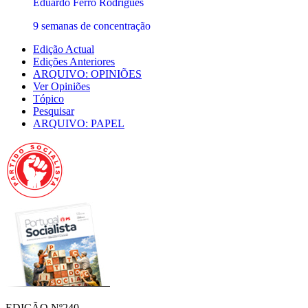
Eduardo Ferro Rodrigues
9 semanas de concentração
Edição Actual
Edições Anteriores
ARQUIVO: OPINIÕES
Ver Opiniões
Tópico
Pesquisar
ARQUIVO: PAPEL
EDIÇÃO Nº240