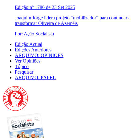
Edição nº 1786 de 23 Set 2025
Joaquim Jorge lidera projeto “mobilizador” para continuar a
transformar Oliveira de Azeméis
Por: Ação Socialista
Edição Actual
Edições Anteriores
ARQUIVO: OPINIÕES
Ver Opiniões
Tópico
Pesquisar
ARQUIVO: PAPEL