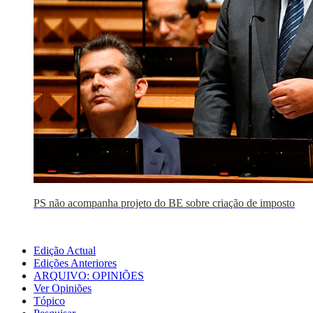
PS não acompanha projeto do BE sobre criação de imposto
Edição Actual
Edições Anteriores
ARQUIVO: OPINIÕES
Ver Opiniões
Tópico