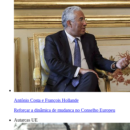
António Costa e François Hollande
Reforçar a dinâmica de mudança no Conselho Europeu
Autarcas UE