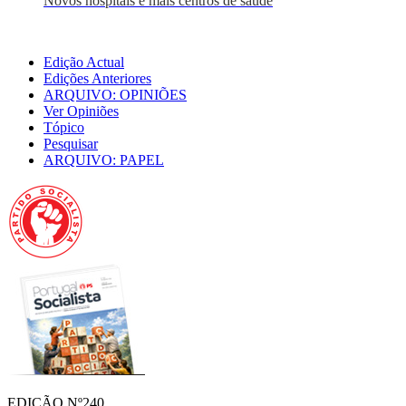
Novos hospitais e mais centros de saúde
Edição Actual
Edições Anteriores
ARQUIVO: OPINIÕES
Ver Opiniões
Tópico
Pesquisar
ARQUIVO: PAPEL
EDIÇÃO Nº240